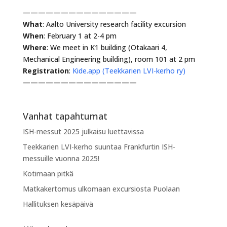
———————————————
What
: Aalto University research facility excursion
When
: February 1 at 2-4 pm
Where
: We meet in K1 building (Otakaari 4,
Mechanical Engineering building), room 101 at 2 pm
Registration
:
Kide.app (Teekkarien LVI-kerho ry)
———————————————
Vanhat tapahtumat
ISH-messut 2025 julkaisu luettavissa
Teekkarien LVI-kerho suuntaa Frankfurtin ISH-
messuille vuonna 2025!
Kotimaan pitkä
Matkakertomus ulkomaan excursiosta Puolaan
Hallituksen kesäpäivä