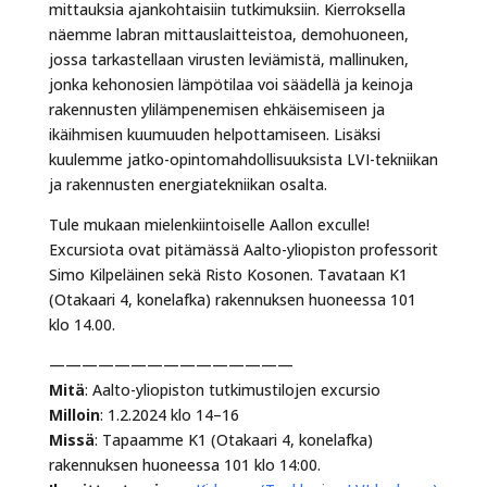
mittauksia ajankohtaisiin tutkimuksiin. Kierroksella
näemme labran mittauslaitteistoa, demohuoneen,
jossa tarkastellaan virusten leviämistä, mallinuken,
jonka kehonosien lämpötilaa voi säädellä ja keinoja
rakennusten ylilämpenemisen ehkäisemiseen ja
ikäihmisen kuumuuden helpottamiseen. Lisäksi
kuulemme jatko-opintomahdollisuuksista LVI-tekniikan
ja rakennusten energiatekniikan osalta.
Tule mukaan mielenkiintoiselle Aallon exculle!
Excursiota ovat pitämässä Aalto-yliopiston professorit
Simo Kilpeläinen sekä Risto Kosonen. Tavataan K1
(Otakaari 4, konelafka) rakennuksen huoneessa 101
klo 14.00.
———————————————
Mitä
: Aalto-yliopiston tutkimustilojen excursio
Milloin
: 1.2.2024 klo 14–16
Missä
: Tapaamme K1 (Otakaari 4, konelafka)
rakennuksen huoneessa 101 klo 14:00.