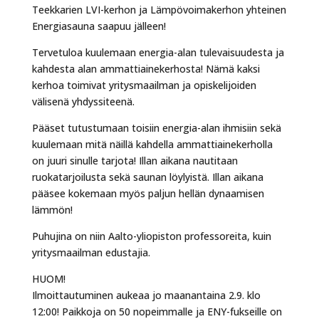
Teekkarien LVI-kerhon ja Lämpövoimakerhon yhteinen
Energiasauna saapuu jälleen!
Tervetuloa kuulemaan energia-alan tulevaisuudesta ja
kahdesta alan ammattiainekerhosta! Nämä kaksi
kerhoa toimivat yritysmaailman ja opiskelijoiden
välisenä yhdyssiteenä.
Pääset tutustumaan toisiin energia-alan ihmisiin sekä
kuulemaan mitä näillä kahdella ammattiainekerholla
on juuri sinulle tarjota! Illan aikana nautitaan
ruokatarjoilusta sekä saunan löylyistä. Illan aikana
pääsee kokemaan myös paljun hellän dynaamisen
lämmön!
Puhujina on niin Aalto-yliopiston professoreita, kuin
yritysmaailman edustajia.
HUOM!
Ilmoittautuminen aukeaa jo maanantaina 2.9. klo
12:00! Paikkoja on 50 nopeimmalle ja ENY-fukseille on