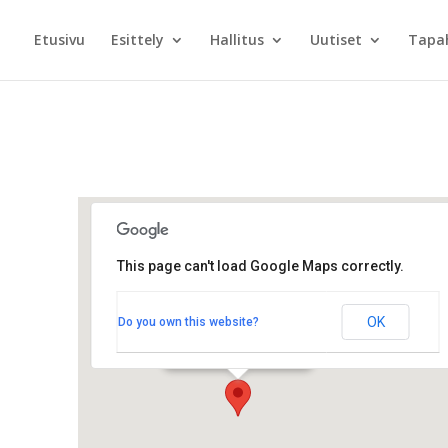
Etusivu
Esittely
Hallitus
Uutiset
Tapa
This page can't load Google Maps correctly.
Rantasauna
OK
Do you own this website?
Jämeräntaival 5 - Espoo
Tapahtumat