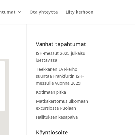
htumat
Ota yhteyttä
Liity kerhoon!
Vanhat tapahtumat
ISH-messut 2025 julkaisu
luettavissa
Teekkarien LVI-kerho
suuntaa Frankfurtin ISH-
messuille vuonna 2025!
Kotimaan pitkä
Matkakertomus ulkomaan
excursiosta Puolaan
Hallituksen kesäpäivä
Käyntiosoite