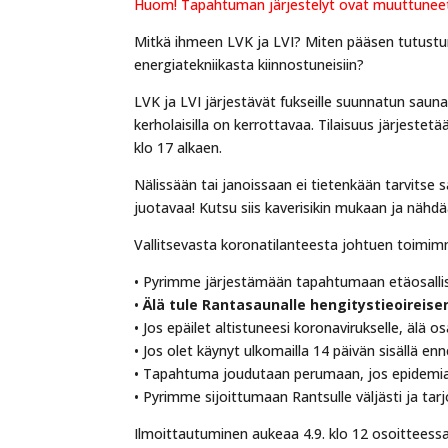
Huom! Tapahtuman järjestelyt ovat muuttuneet.
Mitkä ihmeen LVK ja LVI? Miten pääsen tutustuma
energiatekniikasta kiinnostuneisiin?
LVK ja LVI järjestävät fukseille suunnatun saun
kerholaisilla on kerrottavaa. Tilaisuus järjes
klo 17 alkaen.
Nälissään tai janoissaan ei tietenkään tarvitse 
juotavaa! Kutsu siis kaverisikin mukaan ja nähdä
Vallitsevasta koronatilanteesta johtuen toimim
• Pyrimme järjestämään tapahtumaan etäosall
•
Älä tule Rantasaunalle hengitystieoireise
• Jos epäilet altistuneesi koronavirukselle, älä o
• Jos olet käynyt ulkomailla 14 päivän sisällä en
• Tapahtuma joudutaan perumaan, jos epidemiati
• Pyrimme sijoittumaan Rantsulle väljästi ja ta
Ilmoittautuminen aukeaa 4.9. klo 12 osoitteess