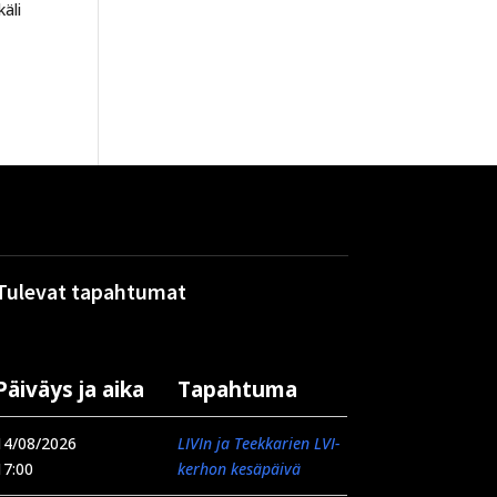
käli
Tulevat tapahtumat
Päiväys ja aika
Tapahtuma
14/08/2026
LIVIn ja Teekkarien LVI-
17:00
kerhon kesäpäivä