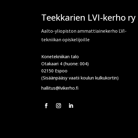
Teekkarien LVI-kerho ry
Aalto-yliopiston ammattiainekerho LVI-
tekniikan opiskelijoille
Konetekniikan talo
Otakaari 4 (huone: 004)
02150 Espoo
(Sisäänpääsy vaatii koulun kulkukortin)
hallitus@lvikerho.fi