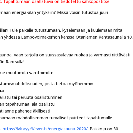
 Tapahtumaan osallistuvia on tiedotettu sähköpostitse.
an energia-alan yrityksiin? Missä voisin tutustua juuri
aillan! Tule paikalle tutustumaan, kyselemään ja kuulemaan mitä
tetään yhdessä Lämpövoimakerhon kanssa Otaniemen Rantasaunalla 10.
saunoa, vaan tarjolla on suussasulavaa ruokaa ja varmasti riittävästi
än Rantsulla!
me muutamilla varotoimilla:
istumismahdollisuuden, josta tietoa myöhemmin
na
sallistu tai peruuta osallistuminen
nen tapahtumaa, älä osallistu
lanne pahenee äkillisesti
rjoamaan mahdollisimman turvalliset puitteet tapahtumalle
a:
https://lvk.ayy.fi/events/energiasauna-2020/
. Paikkoja on 30