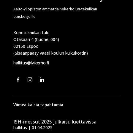
Aalto-yliopiston ammattiainekerho LVI-tekniikan
opiskelijoille
Konetekniikan talo
Otakaari 4 (huone: 004)
02150 Espoo
(Sisäänpääsy vaatii koulun kulkukortin)
hallitus@lvikerho.fi
Viimeaikaisia tapahtumia
ISH-messut 2025 julkaisu luettavissa
hallitus
|
01.04.2025