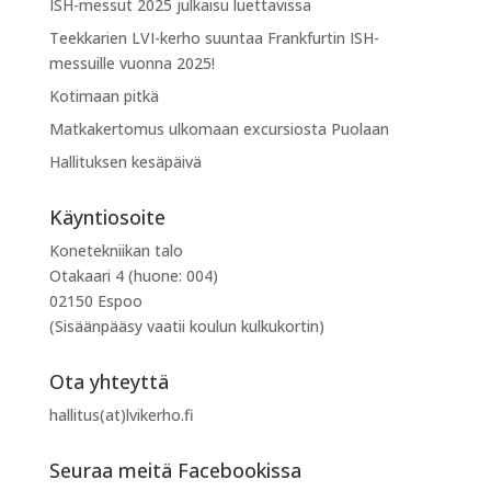
ISH-messut 2025 julkaisu luettavissa
Teekkarien LVI-kerho suuntaa Frankfurtin ISH-
messuille vuonna 2025!
Kotimaan pitkä
Matkakertomus ulkomaan excursiosta Puolaan
Hallituksen kesäpäivä
Käyntiosoite
Konetekniikan talo
Otakaari 4 (huone: 004)
02150 Espoo
(Sisäänpääsy vaatii koulun kulkukortin)
Ota yhteyttä
hallitus(at)lvikerho.fi
Seuraa meitä Facebookissa