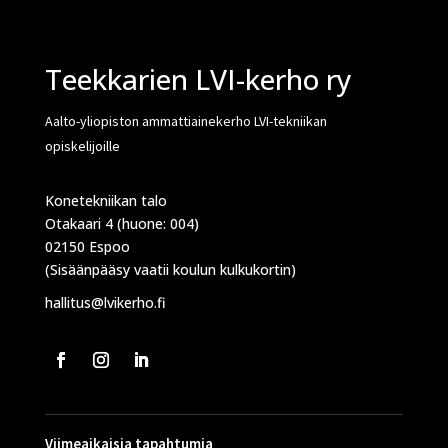
Teekkarien LVI-kerho ry
Aalto-yliopiston ammattiainekerho LVI-tekniikan
opiskelijoille
Konetekniikan talo
Otakaari 4 (huone: 004)
02150 Espoo
(Sisäänpääsy vaatii koulun kulkukortin)
hallitus@lvikerho.fi
Viimeaikaisia tapahtumia