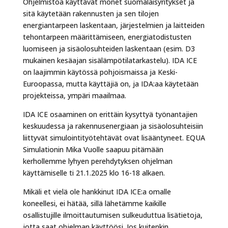
Ohjelmistoa käyttävät monet suomalaisyritykset ja
sitä käytetään rakennusten ja sen tilojen
energiantarpeen laskentaan, järjestelmien ja laitteiden
tehontarpeen määrittämiseen, energiatodistusten
luomiseen ja sisäolosuhteiden laskentaan (esim. D3
mukainen kesäajan sisälämpötilatarkastelu). IDA ICE
on laajimmin käytössä pohjoismaissa ja Keski-
Euroopassa, mutta käyttäjiä on, ja IDA:aa käytetään
projekteissa, ympäri maailmaa.
IDA ICE osaaminen on erittäin kysyttyä työnantajien
keskuudessa ja rakennusenergiaan ja sisäolosuhteisiin
liittyvät simulointityötehtävät ovat lisääntyneet. EQUA
Simulationin Mika Vuolle saapuu pitämään
kerhollemme lyhyen perehdytyksen ohjelman
käyttämiselle ti 21.1.2025 klo 16-18 alkaen.
Mikäli et vielä ole hankkinut IDA ICE:a omalle
koneellesi, ei hätää, sillä lähetämme kaikille
osallistujille ilmoittautumisen sulkeuduttua lisätietoja,
jotta saat ohjelman käyttöösi. Jos kuitenkin