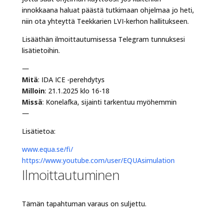
innokkaana haluat päästä tutkimaan ohjelmaa jo heti,
niin ota yhteyttä Teekkarien LVI-kerhon hallitukseen.
Lisääthän ilmoittautumisessa Telegram tunnuksesi
lisätietoihin.
—
Mitä
: IDA ICE -perehdytys
Milloin
: 21.1.2025 klo 16-18
Missä
: Konelafka, sijainti tarkentuu myöhemmin
—
Lisätietoa:
www.equa.se/fi/
https://www.youtube.com/user/EQUAsimulation
Ilmoittautuminen
Tämän tapahtuman varaus on suljettu.