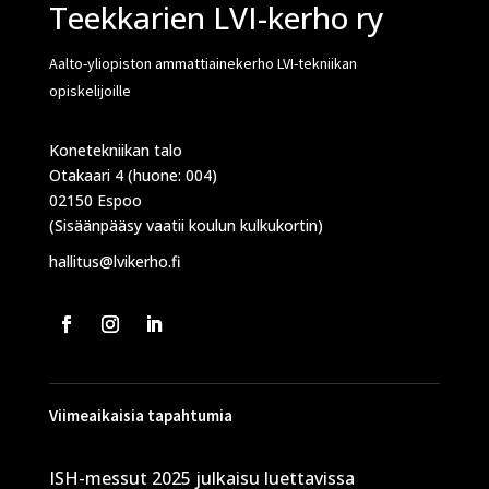
Teekkarien LVI-kerho ry
Aalto-yliopiston ammattiainekerho LVI-tekniikan
opiskelijoille
Konetekniikan talo
Otakaari 4 (huone: 004)
02150 Espoo
(Sisäänpääsy vaatii koulun kulkukortin)
hallitus@lvikerho.fi
Viimeaikaisia tapahtumia
ISH-messut 2025 julkaisu luettavissa