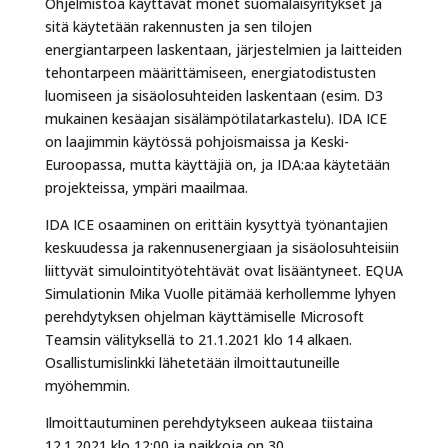
Ohjelmistoa käyttävät monet suomalaisyritykset ja
sitä käytetään rakennusten ja sen tilojen
energiantarpeen laskentaan, järjestelmien ja laitteiden
tehontarpeen määrittämiseen, energiatodistusten
luomiseen ja sisäolosuhteiden laskentaan (esim. D3
mukainen kesäajan sisälämpötilatarkastelu). IDA ICE
on laajimmin käytössä pohjoismaissa ja Keski-
Euroopassa, mutta käyttäjiä on, ja IDA:aa käytetään
projekteissa, ympäri maailmaa.
IDA ICE osaaminen on erittäin kysyttyä työnantajien
keskuudessa ja rakennusenergiaan ja sisäolosuhteisiin
liittyvät simulointityötehtävät ovat lisääntyneet. EQUA
Simulationin Mika Vuolle pitämää kerhollemme lyhyen
perehdytyksen ohjelman käyttämiselle Microsoft
Teamsin välityksellä to 21.1.2021 klo 14 alkaen.
Osallistumislinkki lähetetään ilmoittautuneille
myöhemmin.
Ilmoittautuminen perehdytykseen aukeaa tiistaina
12.1.2021 klo 12:00 ja paikkoja on 30.