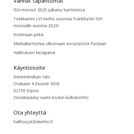
Vanhat tapahtumat
ISH-messut 2025 julkaisu luettavissa
Teekkarien LVI-kerho suuntaa Frankfurtin ISH-
messuille vuonna 2025!
Kotimaan pitkä
Matkakertomus ulkomaan excursiosta Puolaan
Hallituksen kesäpäivä
Käyntiosoite
Konetekniikan talo
Otakaari 4 (huone: 004)
02150 Espoo
(Sisäänpääsy vaatii koulun kulkukortin)
Ota yhteyttä
hallitus(at)lvikerho.fi