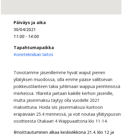
Päiväys ja aika
30/04/2021
11:00 - 14:00
Tapahtumapaikka
Konetekniikan laitos
Toivotamme jäsenillemme hyvät waput pienen
yllätyksen muodossa, sillä emme pääse vallitsevan
poikkeustilanteen takia
juhlimaan wappua perinteisissä
merkeissä. Ylläreitä jaetaan kaikille kerhon jäsenille,
mutta jäsenmaksu täytyy olla vuodelle 2021
maksettuna. Hoida siis jäsenmaksusi kuntoon
eräpäivään 25.4 mennessä, ja voit noutaa yllätyspussin
osoitteesta Otakaari 4 Wappuaattona klo 11-14.
Ilmoittautuminen alkaa keskiviikkona 21.4. klo 12 ja