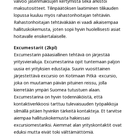
valvoo jäsenmaksujen kertymistä sekä arkistoi
maksutositteet. Tilinpäätöksen laatiminen tilikauden
lopussa kuuluu myös rahastonhoitajan tehtäviin.
Rahastonhoitajan tehtäväkään ei vaadi aikaisempaa
hallituskokemusta, joten sopii hyvin huolellisesti asiat
hoitavalle ensikertalaiselle.
Excumestarit (2kpl)
Excumestarin pääasiallinen tehtävä on järjestää
yritysvierailuja. Excumestarina opit tuntemaan paljon
uusia eri yrityksien edustajia. Suurin vuosittainen
järjestettävä excursio on Kotimaan Pitkä -excursio,
joka on muutaman päivän pituinen reissu, jolla
kierretään ympäri Suomea tutustuen alaan.
Excumestarina on hyvin todennäköistä, että
kontaktiverkkoosi tarttuu tulevaisuuden työpaikkoja
silmällä pitäen hyvinkin tärkeitä kontakteja. Et tarvitse
aiempaa hallituskokemusta hakiessasi
excursiomestariksi. Aiemmat alan yrityskontaktit ovat
eduksi mutta eivät toki välttämättömiä.