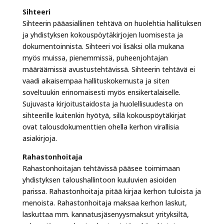
Sihteeri
Sihteerin pääasiallinen tehtävä on huolehtia hallituksen
ja yhdistyksen kokouspöytäkirjojen luomisesta ja
dokumentoinnista. Sihteeri voi lisäksi olla mukana
myös muissa, pienemmissä, puheenjohtajan
määräämissä avustustehtävissä. Sihteerin tehtävä ei
vaadi aikaisempaa hallituskokemusta ja siten
soveltuukin erinomaisesti myös ensikertalaiselle.
Sujuvasta kirjoitustaidosta ja huolellisuudesta on
sihteerille kuitenkin hyötyä, sillä kokouspöytäkirjat
ovat talousdokumenttien ohella kerhon virallisia
asiakirjoja.
Rahastonhoitaja
Rahastonhoitajan tehtävissä pääsee toimimaan
yhdistyksen taloushallintoon kuuluvien asioiden
parissa. Rahastonhoitaja pitää kirjaa kerhon tuloista ja
menoista. Rahastonhoitaja maksaa kerhon laskut,
laskuttaa mm. kannatusjäsenyysmaksut yrityksiltä,