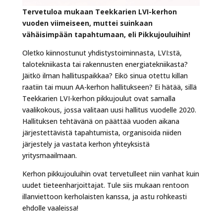
Tervetuloa mukaan Teekkarien LVI-kerhon
vuoden viimeiseen, muttei suinkaan
vähäisimpään tapahtumaan, eli Pikkujouluihin!
Oletko kiinnostunut yhdistystoiminnasta, LVI:stä,
talotekniikasta tai rakennusten energiatekniikasta?
Jäitkö ilman hallituspaikkaa? Eikö sinua otettu killan
raatiin tai muun AA-kerhon hallitukseen? Ei hätää, sillä
Teekkarien LVI-kerhon pikkujoulut ovat samalla
vaalikokous, jossa valitaan uusi hallitus vuodelle 2020.
Hallituksen tehtävänä on päättää vuoden aikana
järjestettävistä tapahtumista, organisoida niiden
järjestely ja vastata kerhon yhteyksistä
yritysmaailmaan.
Kerhon pikkujouluihin ovat tervetulleet niin vanhat kuin
uudet tieteenharjoittajat. Tule siis mukaan rentoon
illanviettoon kerholaisten kanssa, ja astu rohkeasti
ehdolle vaaleissa!