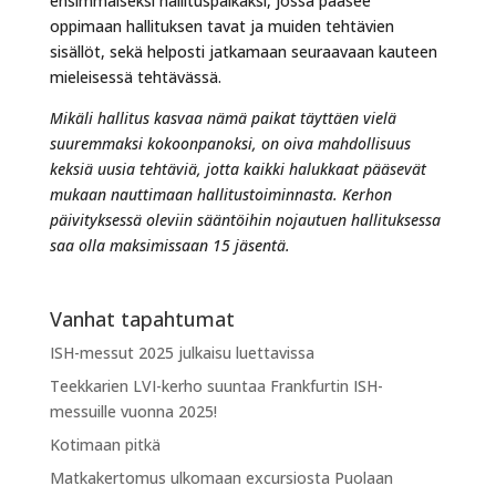
ensimmäiseksi hallituspaikaksi, jossa pääsee
oppimaan hallituksen tavat ja muiden tehtävien
sisällöt, sekä helposti jatkamaan seuraavaan kauteen
mieleisessä tehtävässä.
Mikäli hallitus kasvaa nämä paikat täyttäen vielä
suuremmaksi kokoonpanoksi, on oiva mahdollisuus
keksiä uusia tehtäviä, jotta kaikki halukkaat pääsevät
mukaan nauttimaan hallitustoiminnasta. Kerhon
päivityksessä oleviin sääntöihin nojautuen hallituksessa
saa olla maksimissaan 15 jäsentä.
Vanhat tapahtumat
ISH-messut 2025 julkaisu luettavissa
Teekkarien LVI-kerho suuntaa Frankfurtin ISH-
messuille vuonna 2025!
Kotimaan pitkä
Matkakertomus ulkomaan excursiosta Puolaan