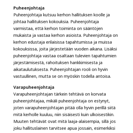
Puheenjohtaja
Puheenjohtaja kutsuu kerhon hallituksen koolle ja
johtaa hallituksen kokouksia. Puheenjohtaja
varmistaa, että kerhon toiminta on sääntöjen
mukaista ja vastaa kerhon asioista. Puheenjohtaja on
kerhon edustaja erilaisissa tapahtumissa ja muissa
kokouksissa, joita järjestetään vuoden aikana. Lisäksi
puheenjohtaja vastaa osaltaan tulevien tapahtumien
järjestämisestä, rahoituksen hankkimisesta ja
aikataulutuksesta. Puheenjohtajan rooli on hyvin
vastuullinen, mutta se on myöskin todella antoisa.
Varapuheenjohtaja
Varapuheenjohtajan tärkein tehtävä on korvata
puheenjohtajaa, mikäli puheenjohtaja on estynyt,
joten varapuheenjohtajan pitää olla hyvin perillä siitä
mitä kerholle kuuluu, niin sisäisesti kuin ulkoisestikin.
Muuten tehtävät ovat mitä laaja-alaisempia, sillä jos
joku hallituslainen tarvitsee apua jossain, esimerkiksi