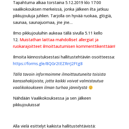
Tapahtuma alkaa torstaina 5.12.2019 klo 17:00
vaalikokouksen merkeissä, jonka jälkeen ilta jatkuu
pikkujouluja juhlien. Tarjolla on hyvää ruokaa, glögiä,
saunaa, saunajuomaa, jne jne…
Ilmo pikkujouluihin aukeaa tällä sivulla 5.11 kello
12.
Muistathan laittaa mahdolliset allergiat ja
ruokarajoitteet ilmoittautumisen kommenttikenttään!
Ilmoita kiinnostuksestasi hallitustehtäviin osoitteessa:
https://forms.gle/8QGr2tEZRrrJ2Ftg8
Tällä tavoin informoimme ilmoittautuneita toisista
kanssahakijoista, jotta kaikki voivat valmistautua
vaalikokoukseen ilman turhaa jännitystä
Nähdään Vaalikokouksessa ja sen jälkeen
pikkujouluissa!
Alla vielä esittelyt kaikista hallitustehtävistä: