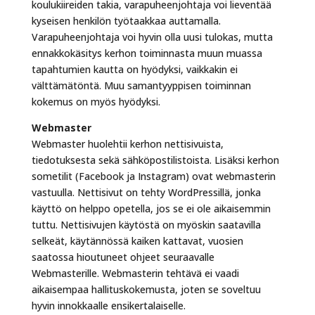
koulukiireiden takia, varapuheenjohtaja voi lieventää
kyseisen henkilön työtaakkaa auttamalla.
Varapuheenjohtaja voi hyvin olla uusi tulokas, mutta
ennakkokäsitys kerhon toiminnasta muun muassa
tapahtumien kautta on hyödyksi, vaikkakin ei
välttämätöntä. Muu samantyyppisen toiminnan
kokemus on myös hyödyksi.
Webmaster
Webmaster huolehtii kerhon nettisivuista,
tiedotuksesta sekä sähköpostilistoista. Lisäksi kerhon
sometilit (Facebook ja Instagram) ovat webmasterin
vastuulla. Nettisivut on tehty WordPressillä, jonka
käyttö on helppo opetella, jos se ei ole aikaisemmin
tuttu. Nettisivujen käytöstä on myöskin saatavilla
selkeät, käytännössä kaiken kattavat, vuosien
saatossa hioutuneet ohjeet seuraavalle
Webmasterille. Webmasterin tehtävä ei vaadi
aikaisempaa hallituskokemusta, joten se soveltuu
hyvin innokkaalle ensikertalaiselle.