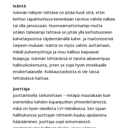
Isäntä
Isännän näkyvin tehtävä on pitää huoli siitä, ettei
kerhon tapahtumissa kenenkään tarvitse nähdä nälkää
tai olla janoissaan. Huomaamattomampi mutta
sitäkin tärkeämpi tehtävä on pitää yllä kerhohuoneen
kahvitarpeistoa täydentämällä kahvi- ja maitoreserviä
tarpeen mukaan. Isäntä on myös valmis auttamaan,
mikäli puheenjohtaja ja muu hallitus kaipaavat
lisäapuja. Isännän tehtävässä ei tarvita aikaisempaa
hallituskokemusta, joten se sopii hyvin innokkaalle
ensikertalaiselle. Kokkaustaidoista ei ole tässä
tehtävässä haittaa.
Juottaja
Juottamisella tarkoitetaan – mitäpä muutakaan kuin
esimerkiksi kahden kupariputken yhteenliittämistä,
mikä on hyvin oleellista LVI-tekniikassa. Sen sijaan
hallituksessa juottajan tehtäviin kuuluu apulaisena
häärääminen. Juottaja sopii erinomaisesti