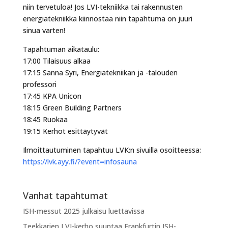
niin tervetuloa! Jos LVI-tekniikka tai rakennusten
energiatekniikka kiinnostaa niin tapahtuma on juuri
sinua varten!
Tapahtuman aikataulu:
17:00 Tilaisuus alkaa
17:15 Sanna Syri, Energiatekniikan ja -talouden
professori
17:45 KPA Unicon
18:15 Green Building Partners
18:45 Ruokaa
19:15 Kerhot esittäytyvät
Ilmoittautuminen tapahtuu LVK:n sivuilla osoitteessa:
https://lvk.ayy.fi/?event=infosauna
Vanhat tapahtumat
ISH-messut 2025 julkaisu luettavissa
Teekkarien LVI-kerho suuntaa Frankfurtin ISH-