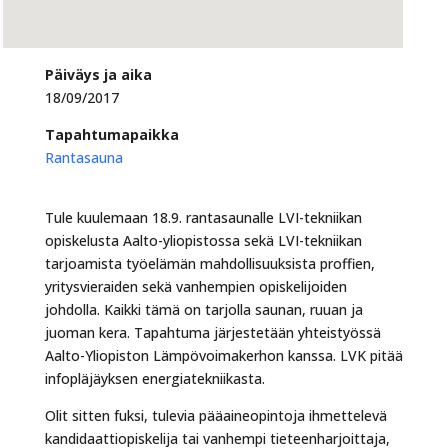
Päiväys ja aika
18/09/2017
Tapahtumapaikka
Rantasauna
Tule kuulemaan 18.9. rantasaunalle LVI-tekniikan
opiskelusta Aalto-yliopistossa sekä LVI-tekniikan
tarjoamista työelämän mahdollisuuksista proffien,
yritysvieraiden sekä vanhempien opiskelijoiden
johdolla. Kaikki tämä on tarjolla saunan, ruuan ja
juoman kera. Tapahtuma järjestetään yhteistyössä
Aalto-Yliopiston Lämpövoimakerhon kanssa. LVK pitää
infopläjäyksen energiatekniikasta.
Olit sitten fuksi, tulevia pääaineopintoja ihmettelevä
kandidaattiopiskelija tai vanhempi tieteenharjoittaja,