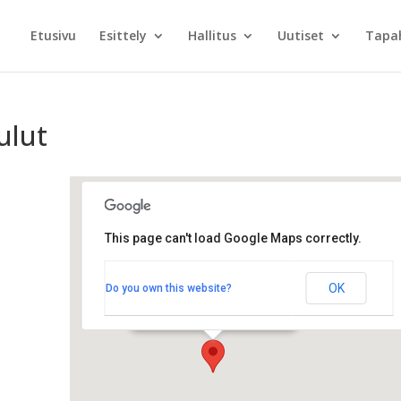
Etusivu
Esittely
Hallitus
Uutiset
Tapa
ulut
This page can't load Google Maps correctly.
Ramboll Finland Oy
OK
Do you own this website?
Säterinkatu 6 - Espoo
Tapahtumat