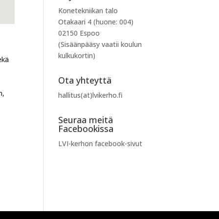
Konetekniikan talo
Otakaari 4 (huone: 004)
02150 Espoo
(Sisäänpääsy vaatii koulun
kulkukortin)
ekä
Ota yhteyttä
n,
hallitus(at)lvikerho.fi
Seuraa meitä
Facebookissa
LVI-kerhon facebook-sivut