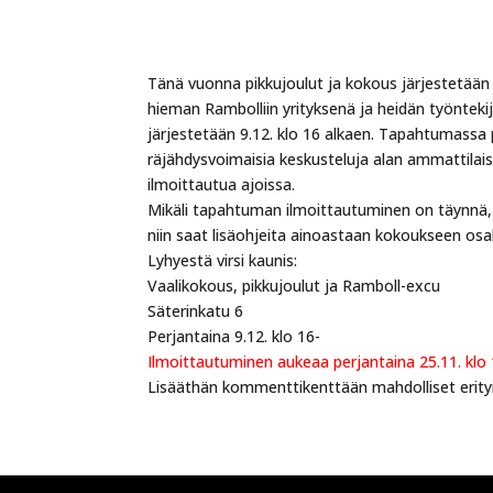
Tänä vuonna pikkujoulut ja kokous järjestetää
hieman Rambolliin yrityksenä ja heidän työnteki
järjestetään 9.12. klo 16 alkaen. Tapahtumassa 
räjähdysvoimaisia keskusteluja alan ammattilai
ilmoittautua ajoissa.
Mikäli tapahtuman ilmoittautuminen on täynnä, 
niin saat lisäohjeita ainoastaan kokoukseen osal
Lyhyestä virsi kaunis:
Vaalikokous, pikkujoulut ja Ramboll-excu
Säterinkatu 6
Perjantaina 9.12. klo 16-
Ilmoittautuminen aukeaa perjantaina 25.11. klo 
Lisääthän kommenttikenttään mahdolliset erityi