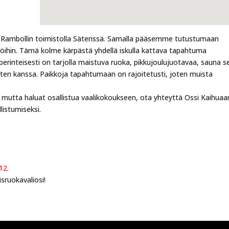
n Rambollin toimistolla Säterissä. Samalla pääsemme tutustumaan
jöihin. Tämä kolme kärpästä yhdellä iskulla kattava tapahtuma
perinteisesti on tarjolla maistuva ruoka, pikkujoulujuotavaa, sauna s
sten kanssa. Paikkoja tapahtumaan on rajoitetusti, joten muista
mutta haluat osallistua vaalikokoukseen, ota yhteyttä Ossi Kaihuaa
listumiseksi.
12.
sruokavaliosi!