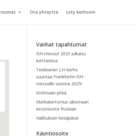
htumat
Ota yhteyttä
Liity kerhoon!
Vanhat tapahtumat
ISH-messut 2025 julkaisu
luettavissa
Teekkarien LVI-kerho
suuntaa Frankfurtin ISH-
messuille vuonna 2025!
Kotimaan pitkä
Matkakertomus ulkomaan
excursiosta Puolaan
Hallituksen kesäpäivä
Käyntiosoite